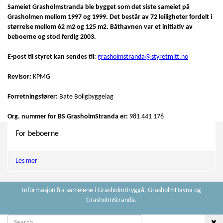
Sameiet Grasholmstranda ble bygget som det siste sameiet på
Grasholmen mellom 1997 og 1999. Det består av 72 leiligheter fordelt i
størrelse mellom 62 m2 og 125 m2. Båthavnen var et initiativ av
beboerne og stod ferdig 2003.
E-post til styret kan sendes til:
grasholmstranda@styretmitt.no
Revisor:
KPMG
Forretningsfører:
Bate Boligbyggelag
Org. nummer for BS GrasholmStranda er:
981 441 176
For beboerne
Les mer
Informasjon fra sameiene i GrasholmBryggå, GrasholmHavna og
GrasholmStranda.
Togg