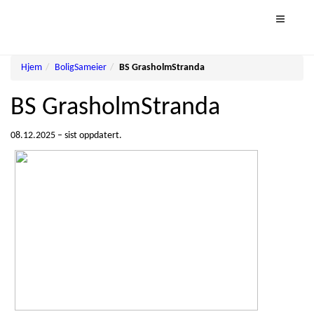
Toggle na
Hjem
BoligSameier
BS GrasholmStranda
BS GrasholmStranda
08.12.2025
–
sist oppdatert.