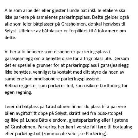
Alle som arbeider eller gjester Lunde båt inkl. leietakere skal
ikke parkere på sameienes parkeringsplass. Dette gjelder også
alle som leier båtplasser på Grasholmen, de skal henvises til
Sølyst. Utleiere av båtplasser er forpliktet til å informere om
dette.
Vi ber alle beboere som disponerer parkeringsplass i
garasjeanlegg om å benytte disse for å frigi plass ute. Dersom
det er spesielle grunner for at parkeringsplass i garasjeanlegg
ikke benyttes, vennligst ta kontakt med ditt styre da noen av
sameiene kan omdisponere parkeringsplassene.
Beboere/gjester som parkerer feil, kan risikere borttauing for
egen regning.
Leier du båtplass på Grasholmen finner du plass til å parkere
bilen avgiftsfritt oppe på Sølyst, skrått ned fra buss-stoppet
og ikke på Lunde Båts eiendom, gjesteparkering eller i gatene
på Grasholmen. Parkering her kan i verste fall føre til bortauing
eller parkeingsbot (kommunale veier, se Parkering).