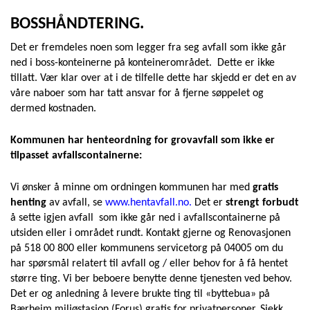
BOSSHÅNDTERING.
Det er fremdeles noen som legger fra seg avfall som ikke går
ned i boss-konteinerne på konteinerområdet. Dette er ikke
tillatt. Vær klar over at i de tilfelle dette har skjedd er det en av
våre naboer som har tatt ansvar for å fjerne søppelet og
dermed kostnaden.
Kommunen har henteordning for grovavfall som ikke er
tilpasset avfallscontainerne:
Vi ønsker å minne om ordningen kommunen har med
gratis
henting
av avfall, se
www.hentavfall.no
.
Det er
strengt forbudt
å sette igjen avfall som ikke går ned i avfallscontainerne på
utsiden eller i området rundt. Kontakt gjerne og Renovasjonen
på 518 00 800 eller kommunens servicetorg på 04005 om du
har spørsmål relatert til avfall og / eller behov for å få hentet
større ting. Vi ber beboere benytte denne tjenesten ved behov.
Det er og anledning å levere brukte ting til «byttebua» på
Bærheim miljøstasjon (Forus) gratis for privatpersoner. Sjekk